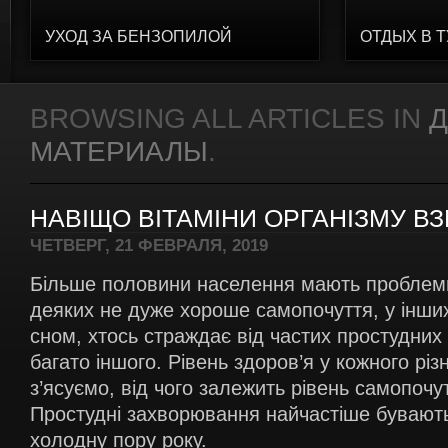
УХОД ЗА БЕНЗОПИЛОЙ
ОТДЫХ В 
BROWSING ALL ARTICLES IN
Д
МАТЕРИАЛЫ
.
НАВІЩО ВІТАМІНИ ОРГАНІЗМУ В
ЧЕТВЕРГ, 21 ФЕВРАЛЯ, 2019
Більше половини населення мають проблеми
деяких не дуже хороше самопочуття, у інших
сном, хтось страждає від частих простудних
багато іншого. Рівень здоров’я у кожного різн
з’ясуємо, від чого залежить рівень самопочут
Простудні захворювання найчастіше бувають
холодну пору року.