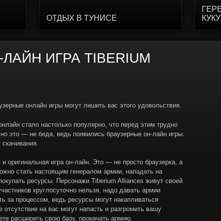
ГЕР
ОТДЫХ В ТУНИСЕ
КУК
-ЛАЙН ИГРА TIBERIUM
узерные онлайн игры могут лишить вас этого удовольствия.
онлайн стало настолько популярно, что перед этим трудно
 но это — не беда, ведь появились браузерные он-лайн игры.
 скачивания.
я и оригинальная игра он-лайн. Это — не просто браузерка, а
можно стать настоящим генералом армии, нападать на
покупать ресурсы. Персонажи Tiberium Alliances живут своей
участников круглосуточно нельзя, надо давать армии
ть за процессом, ведь ресурсы могут накапливаться
е отсутствие на вас могут напасть и разгромить вашу
ете расширить свою базу, прокачать армию.