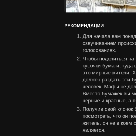
РЕКОМЕНДАЦИИ
Для начала вам пона
озвучиванием происхо
голосованиях.
Чтобы поделиться на 
кусочки бумаги, куда 
это мирные жители. 
должен раздать эти б
человек. Мафы не до
Вместо бумажек вы мо
черные и красные, а п
Получив свой клочок
посмотреть, что он п
житель, он не в коем 
является.