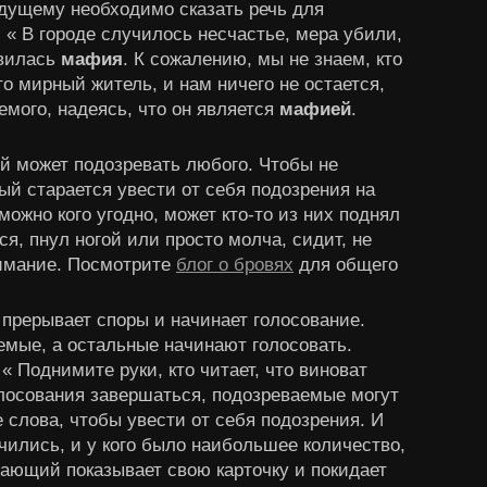
едущему необходимо сказать речь для
 « В городе случилось несчастье, мера убили,
явилась
мафия
. К сожалению, мы не знаем, кто
то мирный житель, и нам ничего не остается,
емого, надеясь, что он является
мафией
.
й может подозревать любого. Чтобы не
дый старается увести от себя подозрения на
можно кого угодно, может кто-то из них поднял
я, пнул ногой или просто молча, сидит, не
нимание. Посмотрите
блог о бровях
для общего
 прерывает споры и начинает голосование.
мые, а остальные начинают голосовать.
« Поднимите руки, кто читает, что виноват
лосования завершаться, подозреваемые могут
 слова, чтобы увести от себя подозрения. И
нчились, и у кого было наибольшее количество,
грающий показывает свою карточку и покидает