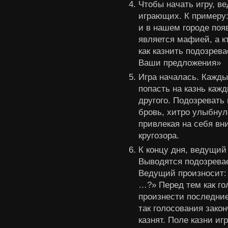
Чтобы начать игру, в
играющих. К примеру:
и в нашем городе по
является мафией, а к
как казнить подозрева
Ваши предложения»
Игра началась. Кажды
попасть на казнь каж
другого. Подозревать 
бровь, хитро улыбнулс
привлекая на себя в
кругозора.
К концу дня, ведущий
Выводятся подозревае
Ведущий произносит: 
…?» Перед тем как го
произнести последние
так голосования зако
казнят. Поле казни и