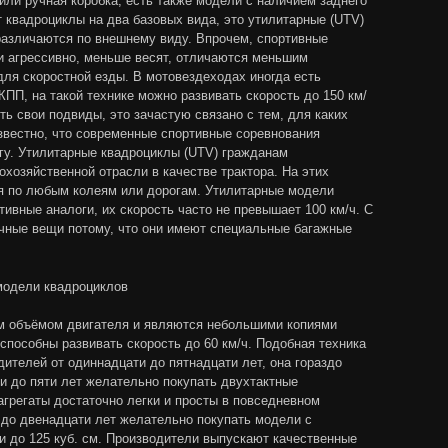
или ручная коробка, есть также модели с наличием заднего
 квадроциклы на два базовых вида, это утилитарные (UTV)
различаются по внешнему виду. Впрочем, спортивные
и агрессивно, меньше весят, отличаются меньшим
ля скоростной езды. В мотовездеходах иногда есть
ПП, на такой технике можно развивать скорость до 150 км/
ть свои подвиды, это зачастую связано с тем, для каких
звестно, что современные спортивные соревнования
егу. Утилитарные квадроциклы (UTV) гражданам
охозяйственной отрасли в качестве трактора. На этих
я по любым колеям или дорогам. Утилитарные модели
ивные аналоги, их скорость часто не превышает 100 км/ч. С
чные вещи потому, что они имеют специальные багажные
модели квадроциклов
м объёмом двигателя и являются небольшими копиями
способны развивать скорость до 60 км/ч. Подобная техника
одителей от одиннадцати до пятнадцати лет, она гораздо
 и до пяти лет желательно покупать двухтактные
агрегаты достаточно легки и просты в повседневном
 до двенадцати лет желательно покупать модели с
 до 125 куб. см. Производители выпускают качественные