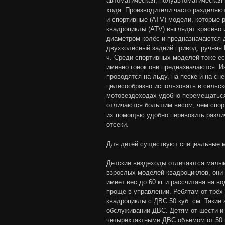
автоматическая, полуавтоматическая 
хода. Производители часто разделяют
и спортивные (ATV) модели, которые 
квадроциклы (ATV) выглядят красиво 
диаметром колёс и предназначаются д
двухколёсный задний привод, ручная К
ч. Среди спортивных моделей тоже ес
именно гонок они предназначаются. И
проводятся на льду, на песке и на сн
целесообразно использовать в сельск
мотовездеходах удобно перемещатьс
отличаются большим весом, чем спорт
их помощью удобно перевозить разли
отсеки.
Для детей существуют специальные 
Детские вездеходы отличаются малы
взрослых моделей квадроциклов, они 
имеет вес до 60 кг и рассчитана на в
проще в управлении. Ребятам от трёх
квадроциклы с ДВС 50 куб. см. Такие 
обслуживании ДВС. Детям от шести и
четырёхтактными ДВС объёмом от 50 и