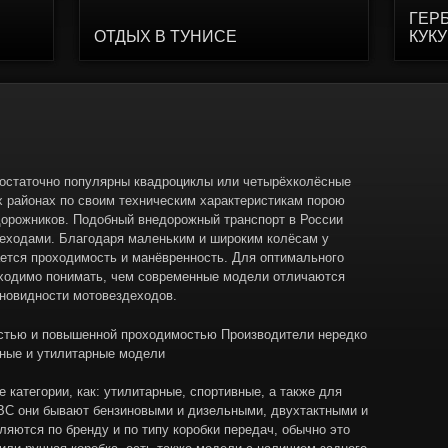
ГЕР
ОТДЫХ В ТУНИСЕ
КУК
остаточно популярны квадроциклы или четырёхколёсные
х районах по своим техническим характеристикам порою
орожников. Подобный внедорожный транспорт в России
еходами. Благодаря маленьким и широким колёсам у
ется проходимость и манёвренность. Для оптимального
ходимо понимать, чем современные модели отличаются
зновидности мотовездеходов.
стью и повышенной проходимостью Производители нередко
ные и утилитарные модели
 категории, как: утилитарные, спортивные, а также для
ДВС они бывают бензиновыми и дизельными, двухтактными и
яются по бренду и по типу коробки передач, обычно это