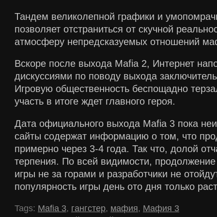
Тандем великолепной графики и умопомрач
позволяет отстраниться от скучной реально
атмосферу непредсказуемых отношений ма
Вскоре после выхода Mafia 2, Интернет нап
дискуссиями по поводу выхода заключительн
Игровую общественность беспощадно терзал
участь в итоге ждет главного героя.
Дата официального выхода Mafia 3 пока не
сайты содержат информацию о том, что пр
примерно через 3-4 года. Так что, долой о
терпения. По всей видимости, продолжени
игры не за горами и разработчики не отойду
популярность игры день ото дня только раст
Tags:
Mafia 3
,
гангстер
,
мафия
,
Мафия 3