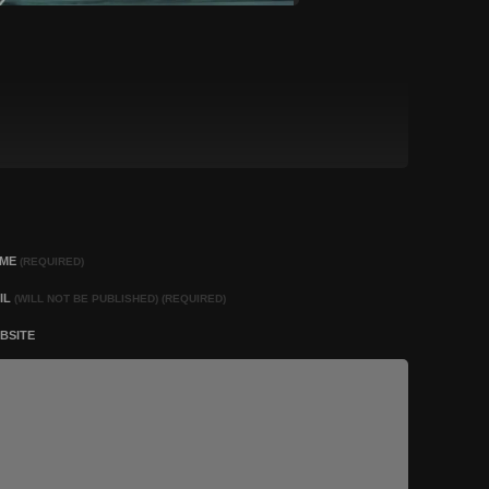
AME
(REQUIRED)
IL
(WILL NOT BE PUBLISHED) (REQUIRED)
BSITE