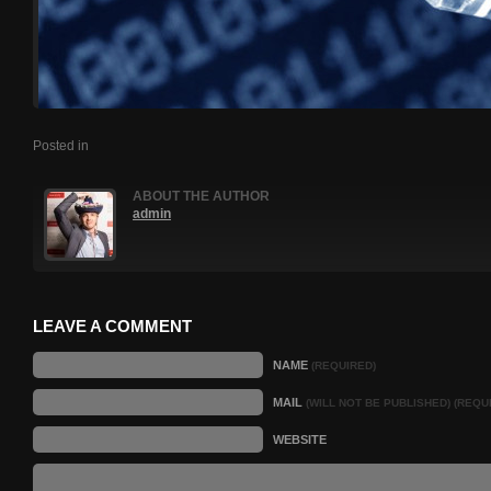
Posted in
ABOUT THE AUTHOR
admin
LEAVE A COMMENT
NAME
(REQUIRED)
MAIL
(WILL NOT BE PUBLISHED) (REQU
WEBSITE