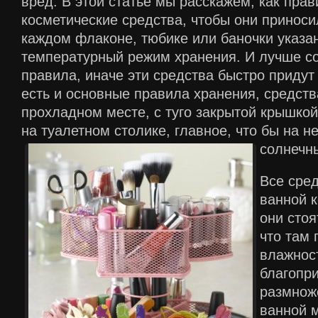
вред. В этой статье мы расскажем, как пра
косметические средства, чтобы они приноси
каждом флаконе, тюбике или баночки указан
температурный режим хранения. И лучше с
правила, иначе эти средства быстро придут 
есть и основные правила хранения, средств
прохладном месте, с туго закрытой крышкой
на туалетном столике, главное, что бы на н
солнечн
Все сред
ванной 
они стоя
что там
влажност
благопр
размнож
ванной 