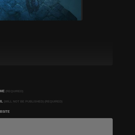
AME
(REQUIRED)
IL
(WILL NOT BE PUBLISHED) (REQUIRED)
BSITE