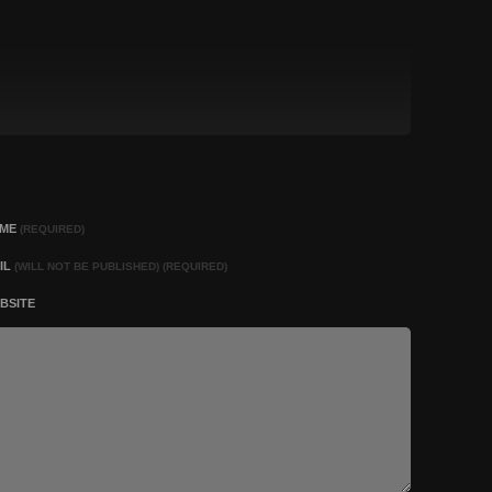
AME
(REQUIRED)
IL
(WILL NOT BE PUBLISHED) (REQUIRED)
BSITE