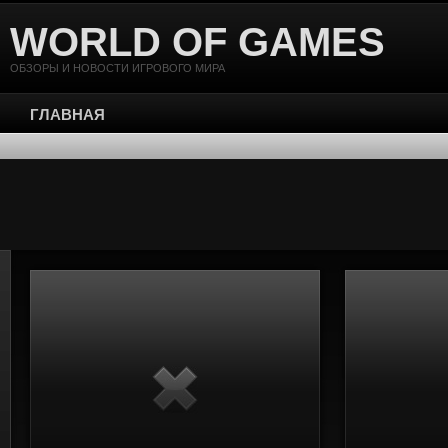
WORLD OF GAMES
ОБЗОРЫ И НОВОСТИ ИГРОВОГО МИРА
ГЛАВНАЯ