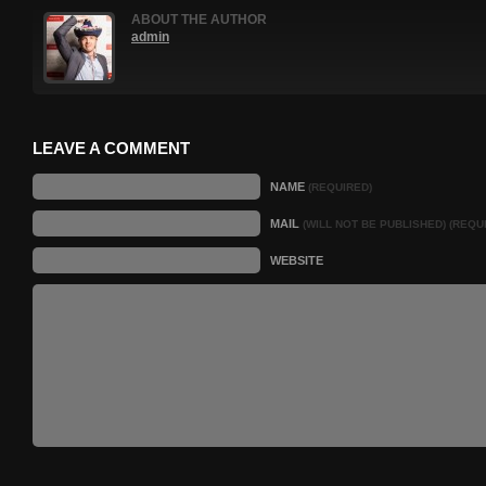
ABOUT THE AUTHOR
admin
LEAVE A COMMENT
NAME
(REQUIRED)
MAIL
(WILL NOT BE PUBLISHED) (REQU
WEBSITE