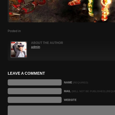
Posted in
ABOUT THE AUTHOR
admin
LEAVE A COMMENT
NAME
(REQUIRED)
MAIL
(WILL NOT BE PUBLISHED) (REQU
WEBSITE