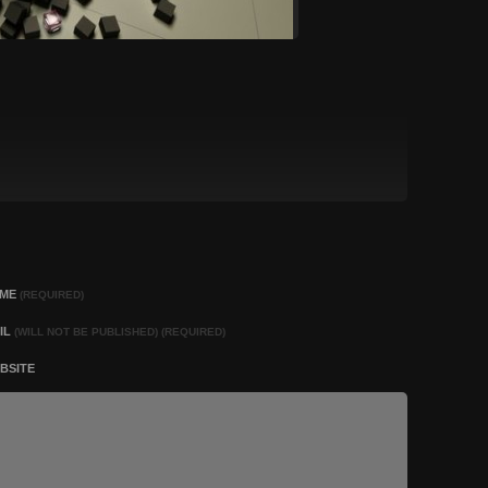
AME
(REQUIRED)
IL
(WILL NOT BE PUBLISHED) (REQUIRED)
BSITE