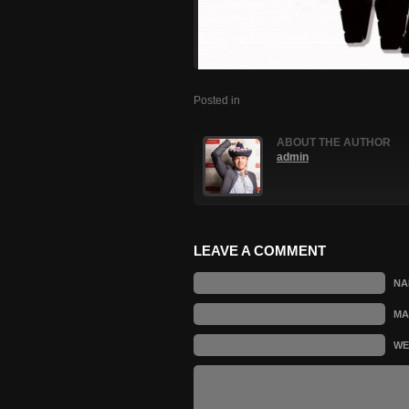
Posted in
ABOUT THE AUTHOR
admin
LEAVE A COMMENT
N
MA
WE