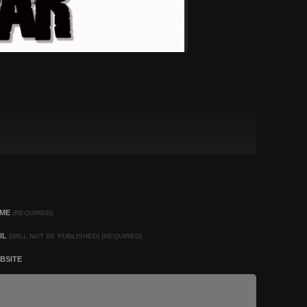
AME
(REQUIRED)
IL
(WILL NOT BE PUBLISHED) (REQUIRED)
BSITE