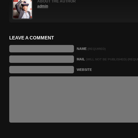
ABOUT THE AUTHOR
admin
LEAVE A COMMENT
NAME
(REQUIRED)
MAIL
(WILL NOT BE PUBLISHED) (REQU
WEBSITE