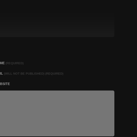
AME
(REQUIRED)
IL
(WILL NOT BE PUBLISHED) (REQUIRED)
BSITE